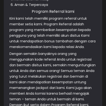
Aman & Terpercaya
Program Referral kami
Kini kami telah memiliki program referral untuk
member setia kami. Program Referral adalah
program yang memberikan kesempatan kepada
pengguna yang telah memiliki akun disitus Kami
untuk mendapatkan bonus tambahan dengan cara
merekomendasikan kami kepada relasi Anda.
Dengan semakin banyaknya orang yang
menggunakan kode referral Anda untuk registrasi
dan bermain disitus kami, semakin menguntungkan
untuk Anda dan semua orang! Semua teman Anda
yang turut melakukan registrasi dan bermain di
kami akan mendapatkan kesempatan untung
memenangkan jackpot dari kami. Kami juga akan
memberi Anda komisi karena berhasil mengajak
teman – teman Anda untuk bermain di kami.
Dengan ikut serta dalam Program Referral kami,